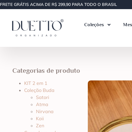
FRETE GRÁTIS ACIMA DE R$ 299,90 PARA TODO O BRASIL
Coleções
Mes
Categorias de produto
KIT 2 em 1
Coleção Buda
Satori
Atma
Nirvana
Koii
Zen