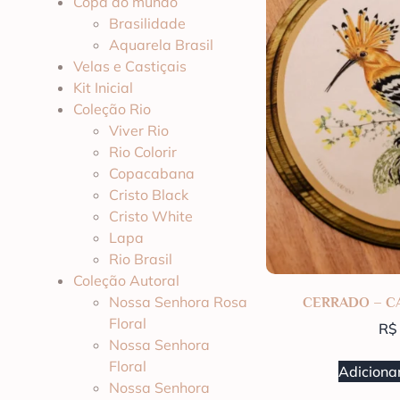
Copa do mundo
Brasilidade
Aquarela Brasil
Velas e Castiçais
Kit Inicial
Coleção Rio
Viver Rio
Rio Colorir
Copacabana
Cristo Black
Cristo White
Lapa
Rio Brasil
Coleção Autoral
Nossa Senhora Rosa
CERRADO – C
Floral
R$
Nossa Senhora
Floral
Adicionar
Nossa Senhora