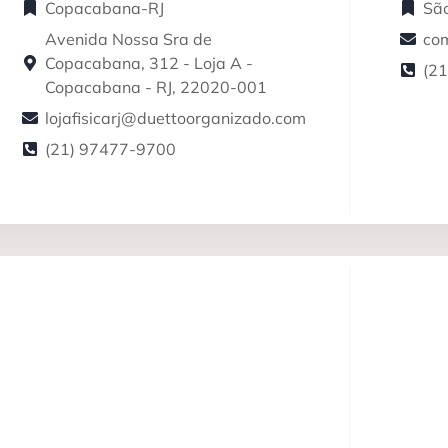
Copacabana-RJ
São
Avenida Nossa Sra de
co
Copacabana, 312 - Loja A -
(2
Copacabana - RJ, 22020-001
lojafisicarj@duettoorganizado.com
(21) 97477-9700