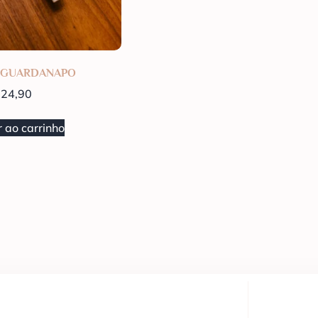
 GUARDANAPO
24,90
 ao carrinho