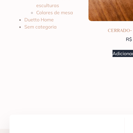
esculturas
Colares de mesa
Duetto Home
Sem categoria
CERRADO-
R$
Adicionar