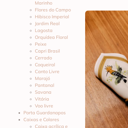
Marinho
Flores do Campo
Hibisco Imperial
Jardim Real
Lagosta
Orquídea Floral
Peixe
Capri Brasil
Cerrado
Coqueiral
Canto Livre
Marajó
Pantanal
Savana
Vitória
Voo livre
Porta Guardanapos
Caixas e Colares
Caixa acrílica e