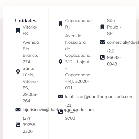
Unidades
Copacabana-
São
Vitória-
RJ
Paulo -
ES
SP
Avenida
Avenida
Nossa Sra
comercial@duet
Rio
de
(21)
Branco,
Copacabana,
96633-
274 -
312 - Loja A
0948
Santa
-
Lúcia,
Copacabana
Vitória -
- RJ, 22020-
ES,
001
29.056-
lojafisicarj@duettoorganizado.com
264
(21)
lojafisicavix@duettoorganizado.com
97477-
(27)
9700
99255-
2326