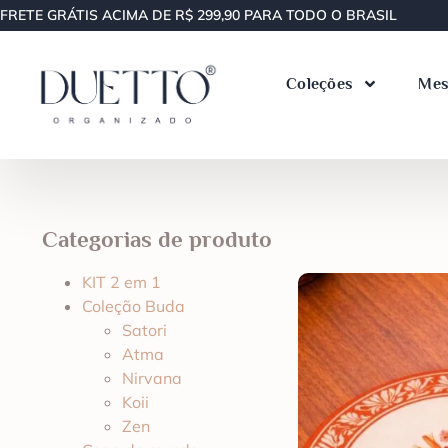
FRETE GRÁTIS ACIMA DE R$ 299,90 PARA TODO O BRASIL
Coleções
Mes
Categorias de produto
KIT 2 em 1
Coleção Buda
Satori
Atma
Nirvana
Koii
Zen