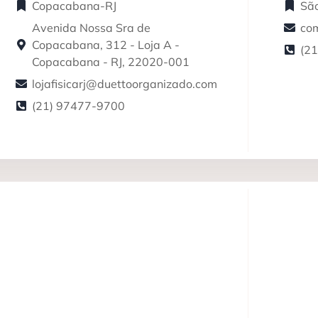
Copacabana-RJ
São
Avenida Nossa Sra de
co
Copacabana, 312 - Loja A -
(2
Copacabana - RJ, 22020-001
lojafisicarj@duettoorganizado.com
(21) 97477-9700