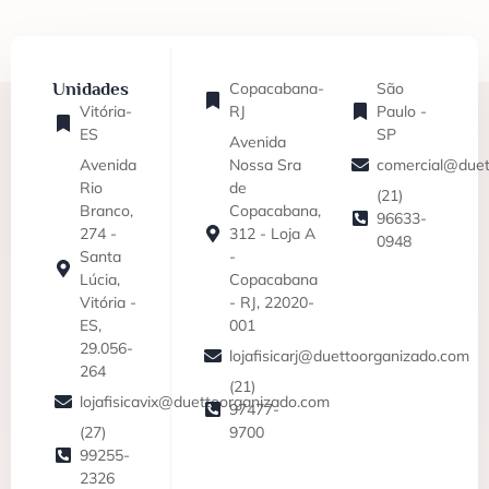
Unidades
Copacabana-
São
Vitória-
RJ
Paulo -
ES
SP
Avenida
Avenida
Nossa Sra
comercial@duet
Rio
de
(21)
Branco,
Copacabana,
96633-
274 -
312 - Loja A
0948
Santa
-
Lúcia,
Copacabana
Vitória -
- RJ, 22020-
ES,
001
29.056-
lojafisicarj@duettoorganizado.com
264
(21)
lojafisicavix@duettoorganizado.com
97477-
(27)
9700
99255-
2326