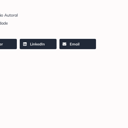
ão Autoral
dade
er
LinkedIn
Email