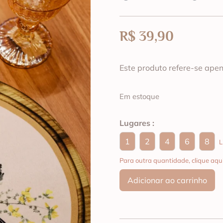
R$
39,90
Este produto refere-se apen
Em estoque
Lugares :
1
2
4
6
8
L
Para outra quantidade, clique aqu
Adicionar ao carrinho