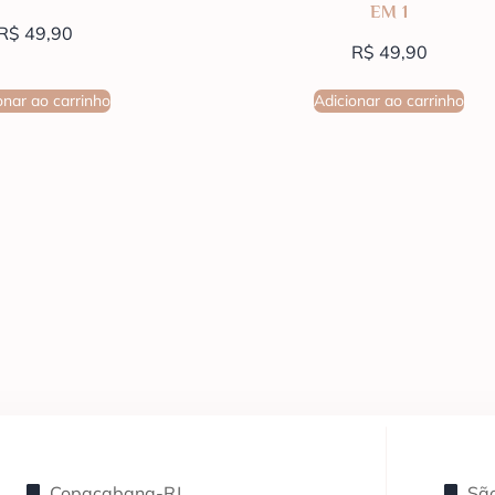
EM 1
R$
49,90
R$
49,90
onar ao carrinho
Adicionar ao carrinho
Copacabana-RJ
São