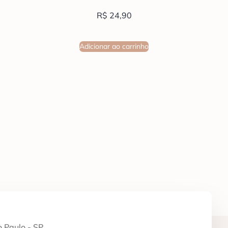
R$
24,90
Adicionar ao carrinho
 Paulo - SP