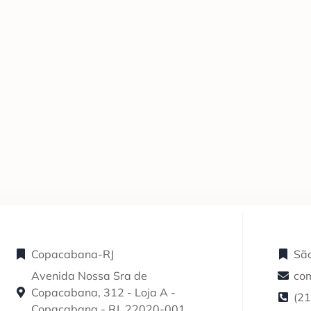
Copacabana-RJ
São
Avenida Nossa Sra de
co
Copacabana, 312 - Loja A -
(2
Copacabana - RJ, 22020-001