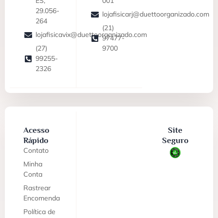
ES,
001
29.056-
lojafisicarj@duettoorganizado.com
264
(21)
lojafisicavix@duettoorganizado.com
97477-
(27)
9700
99255-
2326
Acesso
Site
Rápido
Seguro
Contato
Minha
Conta
Rastrear
Encomenda
Política de