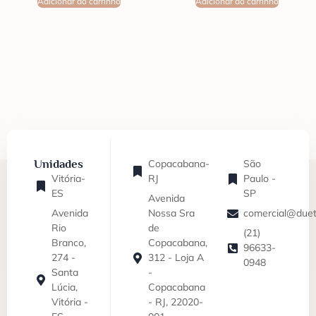
Adicionar ao carrinho
Adicionar ao carrinho
Unidades
Copacabana-
São
Vitória-
RJ
Paulo -
ES
SP
Avenida
Avenida
Nossa Sra
comercial@duet
Rio
de
(21)
Branco,
Copacabana,
96633-
274 -
312 - Loja A
0948
Santa
-
Lúcia,
Copacabana
Vitória -
- RJ, 22020-