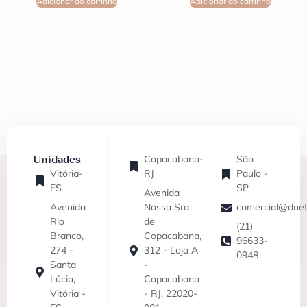
Adicionar ao carrinho
Adicionar ao carrinho
Unidades
Copacabana-
São
Vitória-
RJ
Paulo -
ES
SP
Avenida
Avenida
Nossa Sra
comercial@duet
Rio
de
(21)
Branco,
Copacabana,
96633-
274 -
312 - Loja A
0948
Santa
-
Lúcia,
Copacabana
Vitória -
- RJ, 22020-