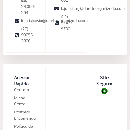
ES,
001
29.056-
lojafisicarj@duettoorganizado.com
264
(21)
lojafisicavix@duettoorganizado.com
97477-
(27)
9700
99255-
2326
Acesso
Site
Rápido
Seguro
Contato
Minha
Conta
Rastrear
Encomenda
Política de