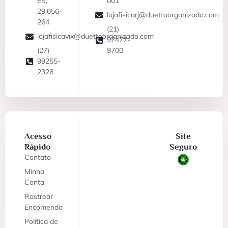
ES,
001
29.056-
lojafisicarj@duettoorganizado.com
264
(21)
lojafisicavix@duettoorganizado.com
97477-
(27)
9700
99255-
2326
Acesso
Site
Rápido
Seguro
Contato
Minha
Conta
Rastrear
Encomenda
Política de