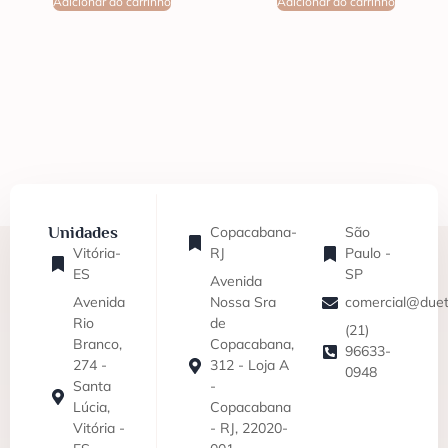
Adicionar ao carrinho
Adicionar ao carrinho
Unidades
Copacabana-
São
Vitória-
RJ
Paulo -
ES
SP
Avenida
Avenida
Nossa Sra
comercial@duet
Rio
de
(21)
Branco,
Copacabana,
96633-
274 -
312 - Loja A
0948
Santa
-
Lúcia,
Copacabana
Vitória -
- RJ, 22020-