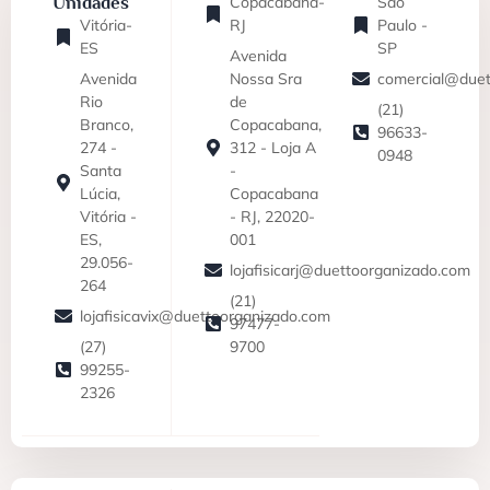
Unidades
Copacabana-
São
Vitória-
RJ
Paulo -
ES
SP
Avenida
Avenida
Nossa Sra
comercial@duet
Rio
de
(21)
Branco,
Copacabana,
96633-
274 -
312 - Loja A
0948
Santa
-
Lúcia,
Copacabana
Vitória -
- RJ, 22020-
ES,
001
29.056-
lojafisicarj@duettoorganizado.com
264
(21)
lojafisicavix@duettoorganizado.com
97477-
(27)
9700
99255-
2326