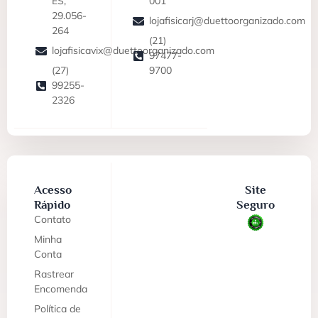
ES,
001
29.056-
lojafisicarj@duettoorganizado.com
264
(21)
lojafisicavix@duettoorganizado.com
97477-
(27)
9700
99255-
2326
Acesso
Site
Rápido
Seguro
Contato
Minha
Conta
Rastrear
Encomenda
Política de