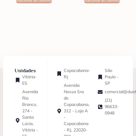
Adicionar ao carrinho
Adicionar ao carrinho
Unidades
Copacabana-
São
Vitória-
RJ
Paulo -
ES
SP
Avenida
Avenida
Nossa Sra
comercial@duet
Rio
de
(21)
Branco,
Copacabana,
96633-
274 -
312 - Loja A
0948
Santa
-
Lúcia,
Copacabana
Vitória -
- RJ, 22020-