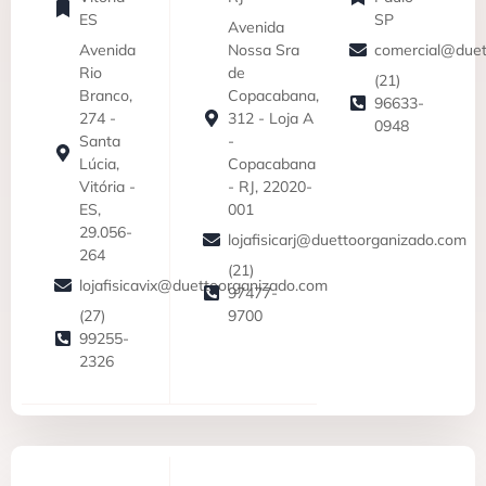
ES
SP
Avenida
Avenida
Nossa Sra
comercial@duet
Rio
de
(21)
Branco,
Copacabana,
96633-
274 -
312 - Loja A
0948
Santa
-
Lúcia,
Copacabana
Vitória -
- RJ, 22020-
ES,
001
29.056-
lojafisicarj@duettoorganizado.com
264
(21)
lojafisicavix@duettoorganizado.com
97477-
(27)
9700
99255-
2326