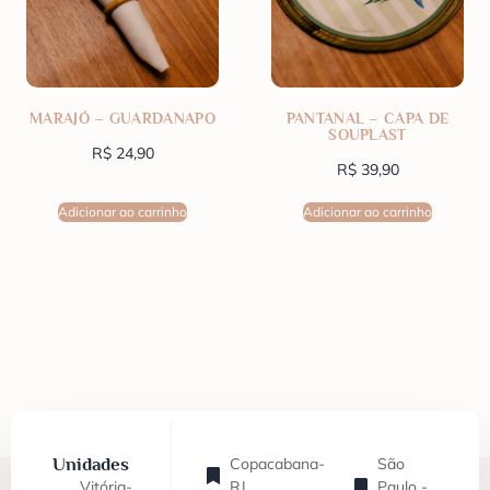
MARAJÓ – GUARDANAPO
PANTANAL – CAPA DE
SOUPLAST
R$
24,90
R$
39,90
Adicionar ao carrinho
Adicionar ao carrinho
Unidades
Copacabana-
São
Vitória-
RJ
Paulo -