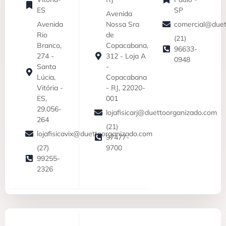
ES
SP
Avenida
Avenida
Nossa Sra
comercial@duet
Rio
de
(21)
Branco,
Copacabana,
96633-
274 -
312 - Loja A
0948
Santa
-
Lúcia,
Copacabana
Vitória -
- RJ, 22020-
ES,
001
29.056-
lojafisicarj@duettoorganizado.com
264
(21)
lojafisicavix@duettoorganizado.com
97477-
(27)
9700
99255-
2326