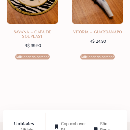
SAVANA – CAPA DE
VITÓRIA – GUARDANAPO
SOUPLAST
R$
24,90
R$
39,90
Adicionar ao carrinho
Adicionar ao carrinho
Unidades
Copacabana-
São
Vitória-
RJ
Paulo -