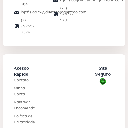
lojafisicarj@duettoorganizado.com
264
(21)
lojafisicavix@duettoorganizado.com
97477-
(27)
9700
99255-
2326
Acesso
Site
Rápido
Seguro
Contato
Minha
Conta
Rastrear
Encomenda
Política de
Privacidade