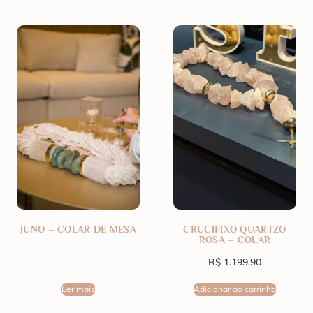
JUNO – COLAR DE MESA
CRUCIFIXO QUARTZO
ROSA – COLAR
R$
1.199,90
Ler mais
Adicionar ao carrinho