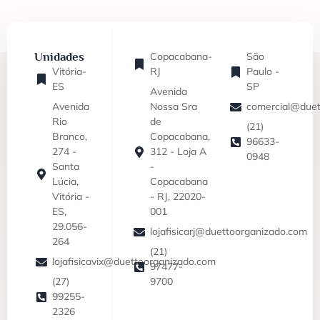
Unidades
Copacabana-
São
Vitória-
RJ
Paulo -
ES
SP
Avenida
Avenida
Nossa Sra
comercial@duet
Rio
de
(21)
Branco,
Copacabana,
96633-
274 -
312 - Loja A
0948
Santa
-
Lúcia,
Copacabana
Vitória -
- RJ, 22020-
ES,
001
29.056-
lojafisicarj@duettoorganizado.com
264
(21)
lojafisicavix@duettoorganizado.com
97477-
(27)
9700
99255-
2326