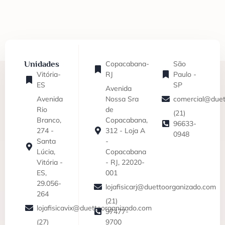
Unidades
Copacabana-
São
Vitória-
RJ
Paulo -
ES
SP
Avenida
Avenida
Nossa Sra
comercial@duet
Rio
de
(21)
Branco,
Copacabana,
96633-
274 -
312 - Loja A
0948
Santa
-
Lúcia,
Copacabana
Vitória -
- RJ, 22020-
ES,
001
29.056-
lojafisicarj@duettoorganizado.com
264
(21)
lojafisicavix@duettoorganizado.com
97477-
(27)
9700